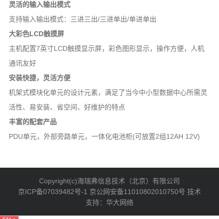
灵活的输入输出模式
支持输入输出模式：三进三出/三进单出/单进单出
大彩色LCD触摸屏
主机配置7英寸LCD触摸显示屏，彩色图形显示，操作方便，人机
通讯友好
安装快捷，灵活方便
机架式模块化单元的设计元素，满足了当今中小型数据中心所需灵
活性、易安装、省空间、好维护的特点
丰富的配套产品
PDU单元，外部旁路单元，一体化电池柜(可放置2组12AH 12V)
Copyright(c)海瑞弗信息技术（北京）有限公司
京ICP备07039482号-1
京公网安备11010802010750号 技术
支持：
华大网络